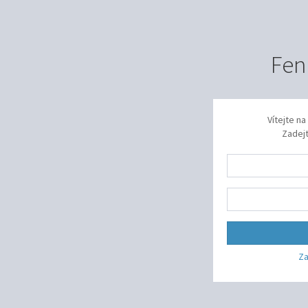
Fen
Vítejte n
Zadejt
Za