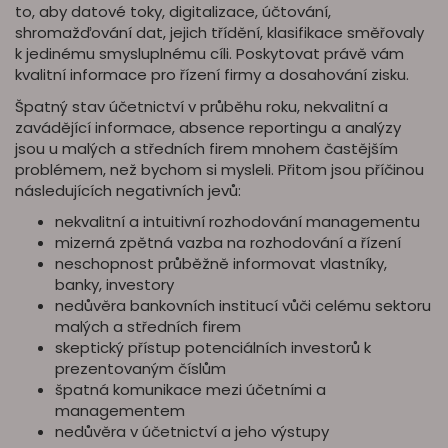
to, aby datové toky, digitalizace, účtování,
shromažďování dat, jejich třídění, klasifikace směřovaly
k jedinému smysluplnému cíli. Poskytovat právě vám
kvalitní informace pro řízení firmy a dosahování zisku.
Špatný stav účetnictví v průběhu roku, nekvalitní a
zavádějící informace, absence reportingu a analýzy
jsou u malých a středních firem mnohem častějším
problémem, než bychom si mysleli. Přitom jsou příčinou
následujících negativních jevů:
nekvalitní a intuitivní rozhodování managementu
mizerná zpětná vazba na rozhodování a řízení
neschopnost průběžně informovat vlastníky,
banky, investory
nedůvěra bankovních institucí vůči celému sektoru
malých a středních firem
skeptický přístup potenciálních investorů k
prezentovaným číslům
špatná komunikace mezi účetními a
managementem
nedůvěra v účetnictví a jeho výstupy