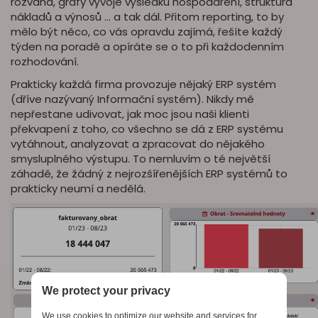
rozvaha, grafy vývoje výsledku hospodaření, struktura
nákladů a výnosů … a tak dál. Přitom reporting, to by
mělo být něco, co vás opravdu zajímá, řešíte každý
týden na poradě a opíráte se o to při každodenním
rozhodování.
Prakticky každá firma provozuje nějaký ERP systém
(dříve nazývaný Informační systém). Nikdy mě
nepřestane udivovat, jak moc jsou naši klienti
překvapení z toho, co všechno se dá z ERP systému
vytáhnout, analyzovat a zpracovat do nějakého
smysluplného výstupu. To nemluvím o té největší
záhadě, že žádný z nejrozšířenějších ERP systémů to
prakticky neumí a nedělá.
We protect your privacy
We use cookies to optimize our website and services for