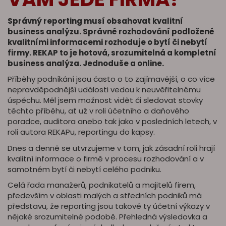
Správný reporting musí obsahovat kvalitní
business analýzu. Správné rozhodování podložené
kvalitními informacemi rozhoduje o bytí či nebytí
firmy. REKAP to je hotová, srozumitelná a kompletní
business analýza. Jednoduše a online.
Příběhy podníkání jsou často o to zajímavější, o co více
nepravděpodnější události vedou k neuvěřitelnému
úspěchu. Měl jsem možnost vidět či sledovat stovky
těchto příběhu, ať už v roli účetního a daňového
poradce, auditora anebo tak jako v posledních letech, v
roli autora REKAPu, reportingu do kapsy.
Dnes a denně se utvrzujeme v tom, jak zásadní roli hrají
kvalitní informace o firmě v procesu rozhodování a v
samotném bytí či nebytí celého podniku.
Celá řada manažerů, podnikatelů a majitelů firem,
především v oblasti malých a středních podniků má
představu, že reporting jsou takové ty účetní výkazy v
nějaké srozumitelné podobě. Přehledná výsledovka a