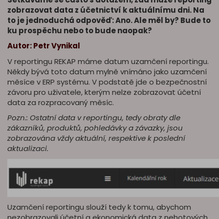
zobrazovat data z účetnictví k aktuálnímu dni. Na
to je jednoduchá odpověď: Ano. Ale měl by? Bude to
ku prospěchu nebo to bude naopak?
Autor: Petr Vynikal
V reportingu REKAP máme datum uzamčení reportingu.
Někdy bývá toto datum mylně vnímáno jako uzamčení
měsíce v ERP systému. V podstatě jde o bezpečnostní
závoru pro uživatele, kterým nelze zobrazovat účetní
data za rozpracovaný měsíc.
Pozn.: Ostatní data v reportingu, tedy obraty dle
zákazníků, produktů, pohledávky a závazky, jsou
zobrazována vždy aktuální, respektive k poslední
aktualizaci.
Uzamčení reportingu slouží tedy k tomu, abychom
nezobrazovali účetní a ekonomická data z nehotových