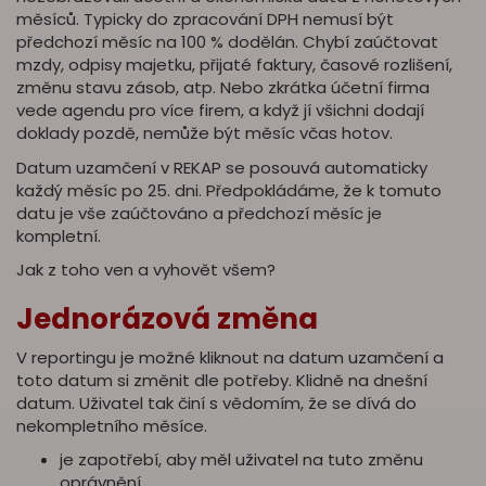
měsíců. Typicky do zpracování DPH nemusí být
předchozí měsíc na 100 % dodělán. Chybí zaúčtovat
mzdy, odpisy majetku, přijaté faktury, časové rozlišení,
změnu stavu zásob, atp. Nebo zkrátka účetní firma
vede agendu pro více firem, a když jí všichni dodají
doklady pozdě, nemůže být měsíc včas hotov.
Datum uzamčení v REKAP se posouvá automaticky
každý měsíc po 25. dni. Předpokládáme, že k tomuto
datu je vše zaúčtováno a předchozí měsíc je
kompletní.
Jak z toho ven a vyhovět všem?
Jednorázová změna
V reportingu je možné kliknout na datum uzamčení a
toto datum si změnit dle potřeby. Klidně na dnešní
datum. Uživatel tak činí s vědomím, že se dívá do
nekompletního měsíce.
je zapotřebí, aby měl uživatel na tuto změnu
oprávnění