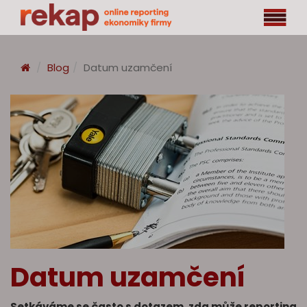
Blog
Datum uzamčení
Datum uzamčení
Setkáváme se často s dotazem, zda může reporting