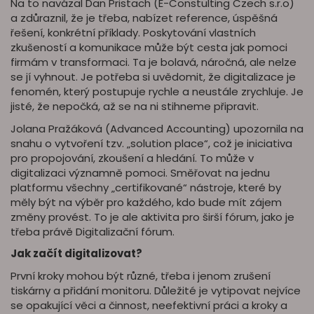
Na to navázal Dan Pristach (E-Constulting Czech s.r.o)
a zdůraznil, že je třeba, nabízet reference, úspěšná
řešení, konkrétní příklady. Poskytování vlastních
zkušeností a komunikace může být cesta jak pomoci
firmám v transformaci. Ta je bolavá, náročná, ale nelze
se jí vyhnout. Je potřeba si uvědomit, že digitalizace je
fenomén, který postupuje rychle a neustále zrychluje. Je
jisté, že nepočká, až se na ni stihneme připravit.
Jolana Pražáková (Advanced Accounting) upozornila na
snahu o vytvoření tzv. „solution place“, což je iniciativa
pro propojování, zkoušení a hledání. To může v
digitalizaci významně pomoci. Směřovat na jednu
platformu všechny „certifikované“ nástroje, které by
měly být na výběr pro každého, kdo bude mít zájem
změny provést. To je ale aktivita pro širší fórum, jako je
třeba právě Digitalizační fórum.
Jak začít digitalizovat?
První kroky mohou být různé, třeba i jenom zrušení
tiskárny a přidání monitoru. Důležité je vytipovat nejvíce
se opakující věci a činnost, neefektivní práci a kroky a