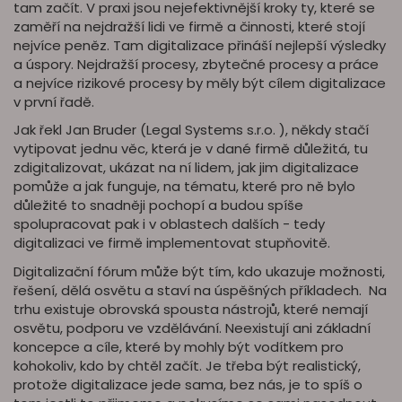
tam začít. V praxi jsou nejefektivnější kroky ty, které se
zaměří na nejdražší lidi ve firmě a činnosti, které stojí
nejvíce peněz. Tam digitalizace přináší nejlepší výsledky
a úspory. Nejdražší procesy, zbytečné procesy a práce
a nejvíce rizikové procesy by měly být cílem digitalizace
v první řadě.
Jak řekl Jan Bruder (Legal Systems s.r.o. ), někdy stačí
vytipovat jednu věc, která je v dané firmě důležitá, tu
zdigitalizovat, ukázat na ní lidem, jak jim digitalizace
pomůže a jak funguje, na tématu, které pro ně bylo
důležité to snadněji pochopí a budou spíše
spolupracovat pak i v oblastech dalších - tedy
digitalizaci ve firmě implementovat stupňovitě.
Digitalizační fórum může být tím, kdo ukazuje možnosti,
řešení, dělá osvětu a staví na úspěšných příkladech. Na
trhu existuje obrovská spousta nástrojů, které nemají
osvětu, podporu ve vzdělávání. Neexistují ani základní
koncepce a cíle, které by mohly být vodítkem pro
kohokoliv, kdo by chtěl začít. Je třeba být realistický,
protože digitalizace jede sama, bez nás, je to spíš o