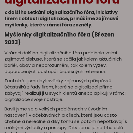
Z dalšího setkání Digitalizačního fóra, iniciativy
firem z oblasti digitalizace, přinášíme zajímavé
myšlenky, které v rámci fóra zazněly.
Myšlenky digitalizačního fóra (Březen
2023)
V rámci dalšího digitalizačního fóra probíhala velmi
zajímavá diskuse, která se točila jak kolem aktuálních
bariér, obav a neporozumění, tak kolem výzev,
doporučených postupů i úspěšných referencí.
Tentokrát jsme byli svědky zajímavých příspěvků
účastníků z řady firem, které se digitalizací přímo
zabývají, realizují ji u svých klientů anebo aplikují v rámci
digitalizace svoje nástroje.
Bavili jsme se o velkých problémech v úvodním
nastavení, v očekáváních a cílech, které jsou často
chybné a nereálné a díky tomu se potom nepotkávají s
reálnými výsledky a postupy. Díky tomu je na trhu celá