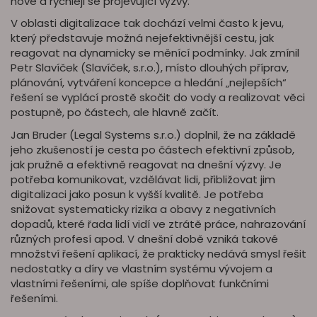
nové a rychleji se projevující výzvy.
V oblasti digitalizace tak dochází velmi často k jevu,
který představuje možná nejefektivnější cestu, jak
reagovat na dynamicky se měnící podmínky. Jak zmínil
Petr Slavíček (Slavíček, s.r.o.), místo dlouhých příprav,
plánování, vytváření koncepce a hledání „nejlepších“
řešení se vyplácí prostě skočit do vody a realizovat věci
postupně, po částech, ale hlavně začít.
Jan Bruder (Legal Systems s.r.o.) doplnil, že na základě
jeho zkušeností je cesta po částech efektivní způsob,
jak pružně a efektivně reagovat na dnešní výzvy. Je
potřeba komunikovat, vzdělávat lidi, přibližovat jim
digitalizaci jako posun k vyšší kvalitě. Je potřeba
snižovat systematicky rizika a obavy z negativních
dopadů, které řada lidí vidí ve ztrátě práce, nahrazování
různých profesí apod. V dnešní době vzniká takové
množství řešení aplikací, že prakticky nedává smysl řešit
nedostatky a díry ve vlastním systému vývojem a
vlastními řešeními, ale spíše doplňovat funkčními
řešeními.