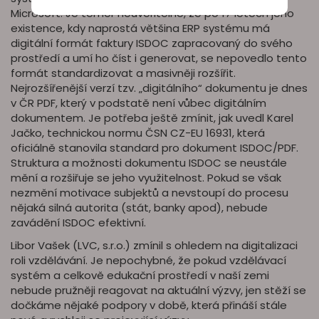
Microsoft. Je téměř neuvěřitelné, že po 17 letech jeho
existence, kdy naprostá většina ERP systému má
digitální formát faktury ISDOC zapracovaný do svého
prostředí a umí ho číst i generovat, se nepovedlo tento
formát standardizovat a masivněji rozšířit.
Nejrozšířenější verzí tzv. „digitálního“ dokumentu je dnes
v ČR PDF, který v podstatě není vůbec digitálním
dokumentem. Je potřeba ještě zmínit, jak uvedl Karel
Jačko, technickou normu ČSN CZ-EU 16931, která
oficiálně stanovila standard pro dokument ISDOC/PDF.
Struktura a možnosti dokumentu ISDOC se neustále
mění a rozšiřuje se jeho využitelnost. Pokud se však
nezmění motivace subjektů a nevstoupí do procesu
nějaká silná autorita (stát, banky apod), nebude
zavádění ISDOC efektivní.
Libor Vašek (LVC, s.r.o.) zmínil s ohledem na digitalizaci
roli vzdělávání. Je nepochybné, že pokud vzdělávací
systém a celkově edukační prostředí v naší zemi
nebude pružněji reagovat na aktuální výzvy, jen stěží se
dočkáme nějaké podpory v době, která přináší stále