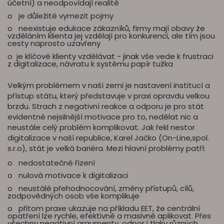
účetní) a neodpovídají realitě
o je důležité vymezit pojmy
o neexistuje edukace zákazníků, firmy mají obavy že
vzděláním klienta jej vzdělají pro konkurenci, ale tím jsou
cesty naprosto uzavřeny
o je klíčové klienty vzdělávat - jinak vše vede k frustraci
z digitalizace, návratu k systému papír tužka
Velkým problémem v naší zemi je nastavení institucí a
přístup státu, který představuje v praxi opravdu velkou
brzdu. Strach z negativní reakce a odporu je pro stát
evidentně nejsilnější motivace pro to, nedělat nic a
neustále celý problém komplikovat. Jak řekl nestor
digitalizace v naší republice, Karel Jačko (On-Line,spol.
s.r.o), stát je velká bariéra. Mezi hlavní problémy patří:
o nedostatečné řízení
o nulová motivace k digitalizaci
o neustálé přehodnocování, změny přístupů, cílů,
zodpovědných osob vše komplikuje
o přitom praxe ukazuje na příkladu EET, že centrální
opatření lze rychle, efektivně a masivně aplikovat. Přes
všechny negativní argumenty, odpor i tlaky různých