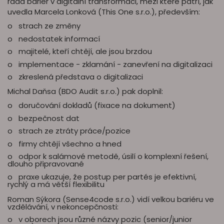
řada bariér v digitální transformaci, mezi které patří, jak
uvedla Marcela Lonková (This One s.r.o.), především:
o strach ze změny
o nedostatek informací
o majitelé, kteří chtějí, ale jsou brzdou
o implementace - zklamání - zanevření na digitalizaci
o zkreslená představa o digitalizaci
Michal Daňsa (BDO Audit s.r.o.) pak doplnil:
o doručování dokladů (fixace na dokument)
o bezpečnost dat
o strach ze ztráty práce/pozice
o firmy chtějí všechno a hned
o odpor k salámové metodě, úsilí o komplexní řešení,
dlouho připravované
o praxe ukazuje, že postup per partés je efektivní,
rychlý a má větší flexibilitu
Roman Sýkora (Sense4code s.r.o.) vidí velkou bariéru ve
vzdělávání, v nekoncepčnosti:
o v oborech jsou různé názvy pozic (senior/junior