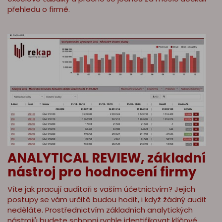
přehledu o firmě.
ANALYTICAL REVIEW, základní
nástroj pro hodnocení firmy
Víte jak pracují auditoři s vaším účetnictvím? Jejich
postupy se vám určitě budou hodit, i když žádný audit
neděláte. Prostřednictvím základních analytických
nástrojů budete schopni rychle identifikovat klíčové