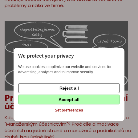
problémy a rizika ve firmě.
We protect your privacy
We use cookies to optimize our website and services for
advertising, analytics and to improve security.
Reject all
Proč manažeři moc nerozumí
Accept all
účetnictví?
Set preferences
Kde vznikla ta bariéra mezi "Podvojným účetnictvím" a
"Manažerským účetnictvím"? Proč cíle a motivace
účetních na jedné straně a manažerů a podnikatelů na
druhé, jsou úplně jiné?